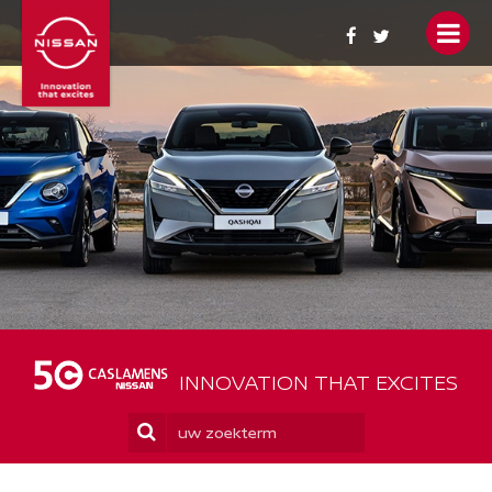
OCCASIONS
ACTIES
PERSONENWAGENS
BEDRIJFSWAGENS
NIEUWS
SERVICE
INNOVATION THAT EXCITES
YOU + NISSAN
WIE ZIJN WIJ