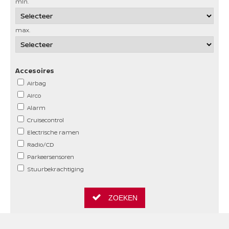
min.
max.
Accesoires
Airbag
Airco
Alarm
Cruisecontrol
Electrische ramen
Radio/CD
Parkeersensoren
Stuurbekrachtiging
ZOEKEN