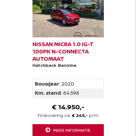
NISSAN MICRA 1.0 IG-T
100PK N-CONNECTA
AUTOMAAT
Hatchback
Benzine
Bouwjaar
: 2020
Km. stand
: 64.596
€ 14.950,-
Financiering v.a.
€ 245,-
p/m
MEER INFORMATIE