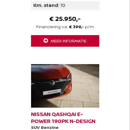
Km. stand
: 10
€ 25.950,-
Financiering v.a.
€ 399,-
p/m
MEER INFORMATIE
NISSAN QASHQAI E-
POWER 190PK N-DESIGN
SUV
Benzine