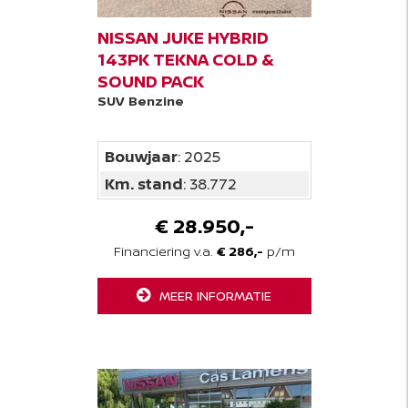
NISSAN JUKE HYBRID
143PK TEKNA COLD &
SOUND PACK
SUV
Benzine
Bouwjaar
: 2025
Km. stand
: 38.772
€ 28.950,-
Financiering v.a.
€ 286,-
p/m
MEER INFORMATIE