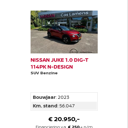
NISSAN JUKE 1.0 DIG-T
114PK N-DESIGN
SUV
Benzine
Bouwjaar
: 2023
Km. stand
: 56.047
€ 20.950,-
Financiering v.a.
€ 250,-
p/m