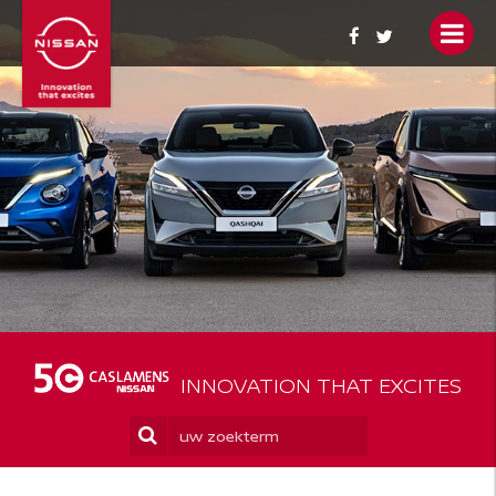
OCCASIONS
ACTIES
PERSONENWAGENS
BEDRIJFSWAGENS
NIEUWS
SERVICE
INNOVATION THAT EXCITES
YOU + NISSAN
WIE ZIJN WIJ