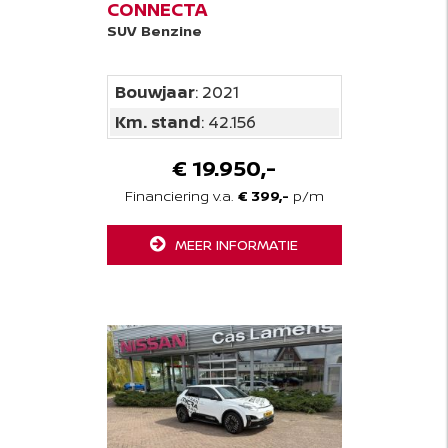
CONNECTA
SUV
Benzine
Bouwjaar
: 2021
Km. stand
: 42.156
€ 19.950,-
Financiering v.a.
€ 399,-
p/m
MEER INFORMATIE