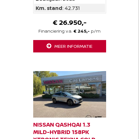
Km. stand
: 42.731
€ 26.950,-
Financiering v.a.
€ 245,-
p/m
MEER INFORMATIE
NISSAN QASHQAI 1.3
MILD-HYBRID 158PK